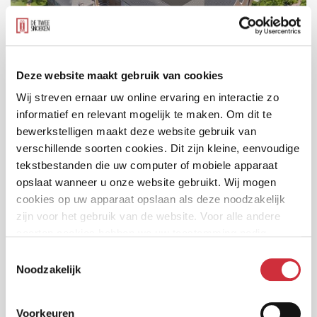
Deze website maakt gebruik van cookies
Wij streven ernaar uw online ervaring en interactie zo
Bestuurscentrum Meierijstad
informatief en relevant mogelijk te maken. Om dit te
Sint-Oedenrode
bewerkstelligen maakt deze website gebruik van
verschillende soorten cookies. Dit zijn kleine, eenvoudige
tekstbestanden die uw computer of mobiele apparaat
opslaat wanneer u onze website gebruikt. Wij mogen
cookies op uw apparaat opslaan als deze noodzakelijk
zijn voor het gebruik van de website. Voor alle andere
soorten cookies hebben we uw toestemming nodig.
Toestemmingsselectie
Noodzakelijk
Voorkeuren