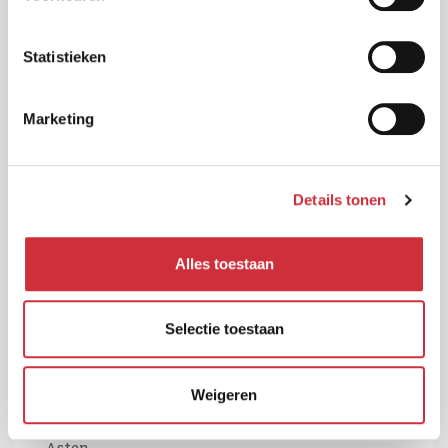
Stadhuis Gemeente Sittard-Geleen
Statistieken
Geleen
Marketing
Details tonen
Alles toestaan
Selectie toestaan
Weigeren
Kindcentrum De Ontdekking