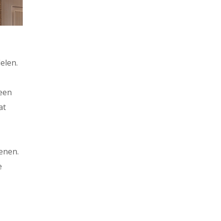
elen.
 een
at
enen.
e