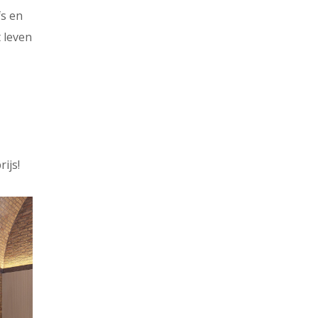
fs en
 leven
ijs!