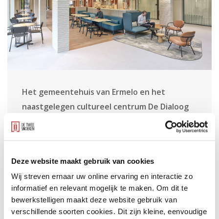
Het gemeentehuis van Ermelo en het
naastgelegen cultureel centrum De Dialoog
zijn getransformeerd tot een eigentijds
publiek gebouw: het Huis van Ermelo. Ons
team heeft het interieurontwerp gemaakt
Deze website maakt gebruik van cookies
voor deze renovatie, nieuwbouw en
Wij streven ernaar uw online ervaring en interactie zo
verduurzaming.
informatief en relevant mogelijk te maken. Om dit te
bewerkstelligen maakt deze website gebruik van
verschillende soorten cookies. Dit zijn kleine, eenvoudige