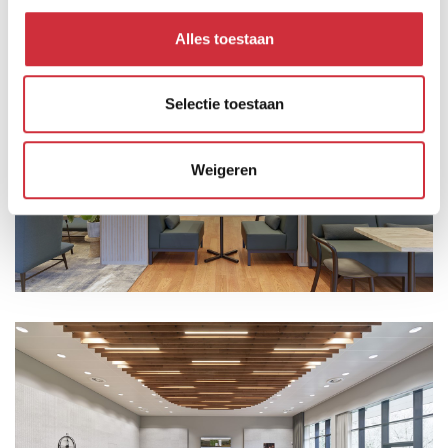
Benieuwd?
We leiden je graag rond
!
Alles toestaan
Selectie toestaan
Weigeren