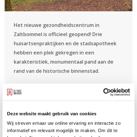
Het nieuwe gezondheidscentrum in
Zaltbommel is officieel geopend! Drie
huisartsenpraktijken en de stadsapotheek
hebben een plek gekregen in een
karakteristiek, monumentaal pand aan de
rand van de historische binnenstad.
Het gezondheidscentrum is gevestigd in een
gemeentelijk monument uit de jaren dertig, gelegen
Deze website maakt gebruik van cookies
tussen de stadswallen en de haven. Het pand is met
Wij streven ernaar uw online ervaring en interactie zo
zorg herontwikkeld, waarbij de monumentale waarde
informatief en relevant mogelijk te maken. Om dit te
behouden is gebleven en tegelijkertijd ruimte is