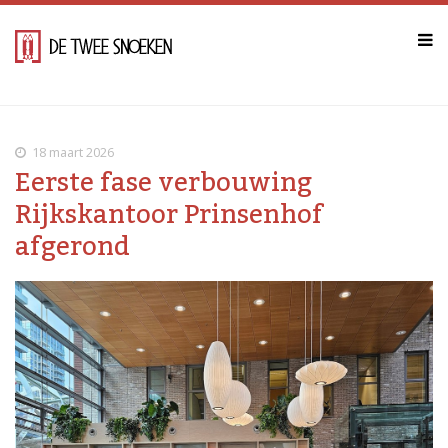
18 maart 2026
Eerste fase verbouwing
Rijkskantoor Prinsenhof
afgerond