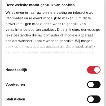
Deze website maakt gebruik van cookies
Wij streven ernaar uw online ervaring en interactie zo
Voorheen betraden bezoekers een hoge hal met een
informatief en relevant mogelijk te maken. Om dit te
bewerkstelligen maakt deze website gebruik van
slechte akoestiek. Hoe konden wij in deze ‘harde’
verschillende soorten cookies. Dit zijn kleine, eenvoudige
omgeving een prettige verblijfsruimte creëren? Om de
tekstbestanden die uw computer of mobiele apparaat
hoogte van de hal te breken introduceerden wij een
opslaat wanneer u onze website gebruikt. Wij mogen
tweede niveau. We werden daarbij geïnspireerd door
cookies op uw apparaat opslaan als deze noodzakelijk
zijn voor het gebruik van de website. Voor alle andere
het principe van een ‘berceau'; een groene loofgang die
soorten cookies hebben we uw toestemming nodig.
de schaal van een gebied terugbrengt. De vertaling
Toestemmingsselectie
hiervan komt in het ontwerp op verschillende manieren
Noodzakelijk
terug. Dit zorgt voor een mooie gelaagdheid. Het
brengt de grootschalige ruimte terug naar een
Voorkeuren
menselijke maat en verbetert de akoestiek.
Statistieken