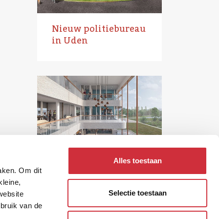
Nieuw politiebureau
in Uden
Opdracht renovatie
Alles toestaan
politiebureau
maken. Om dit
Zaandijk
kleine,
Selectie toestaan
website
ebruik van de