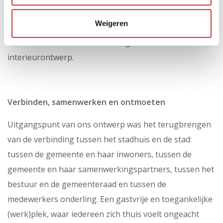
niet meer voldeed aan de eisen van de tijd. Het project
Weigeren
werd Europees aanbesteed en in 2015 werd de Twee
Snoeken als hoofdarchitect aangesteld voor het totale
interieurontwerp.
Verbinden, samenwerken en ontmoeten
Uitgangspunt van ons ontwerp was het terugbrengen
van de verbinding tussen het stadhuis en de stad:
tussen de gemeente en haar inwoners, tussen de
gemeente en haar samenwerkingspartners, tussen het
bestuur en de gemeenteraad en tussen de
medewerkers onderling. Een gastvrije en toegankelijke
(werk)plek, waar iedereen zich thuis voelt ongeacht