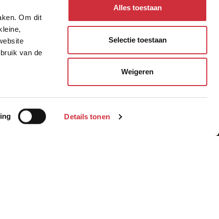
Alles toestaan
maken. Om dit
kleine,
Selectie toestaan
website
ebruik van de
Weigeren
Politie verzamellocatie
Land Forum
ing
Details tonen
Bewaren
enpark De Brand. Naast het kantoor zijn
. Het totale complex is onder één dak
t een geleidelijke verlaging daarvan in
 en het naastliggende natuurgebied