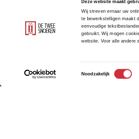
Deze website maakt gebru
Wij streven ernaar uw onli
te bewerkstelligen maakt d
eenvoudige tekstbestanden
gebruikt. Wij mogen cookie
website. Voor alle andere
's-Hertogenbosch
Toestemmingsselectie
Noodzakelijk
De nieuwbouw van het hoofdkantoor Würt
ruimten gerealiseerd zoals een museum,
gebracht. De gekozen dakvorm is ontstaa
de richting van het groengebied. Hierdo
ontstaan.