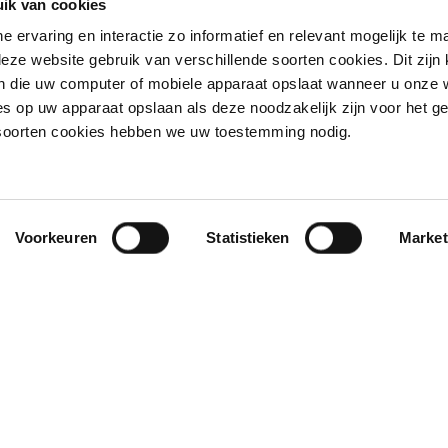
ik van cookies
ne ervaring en interactie zo informatief en relevant mogelijk te 
eze website gebruik van verschillende soorten cookies. Dit zijn 
 die uw computer of mobiele apparaat opslaat wanneer u onze 
s op uw apparaat opslaan als deze noodzakelijk zijn voor het g
 soorten cookies hebben we uw toestemming nodig.
, Würth
Voorkeuren
Statistieken
Market
h Nederland, inclusief logistiek centrum, staat in bedrijv
 een showroom, diverse instructielokalen en een auditorium
n uit de gedachte van een hoog front aan de straatzijde, me
or is een natuurlijke overgang tussen het bedrijventerrein